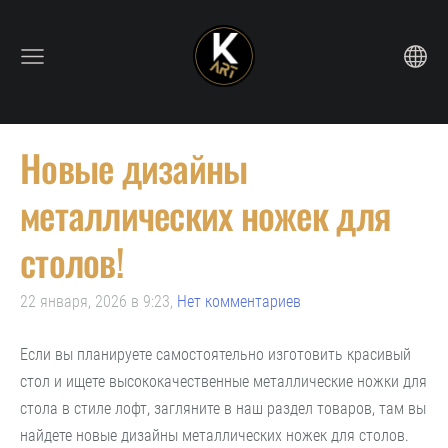
Новые дизайны
металлических ножек для
столов!
22 января, 2026 в 9:23,
Нет комментариев
Если вы планируете самостоятельно изготовить красивый
стол и ищете высококачественные металлические ножки для
стола в стиле лофт, загляните в наш раздел товаров, там вы
найдете новые дизайны металлических ножек для столов.