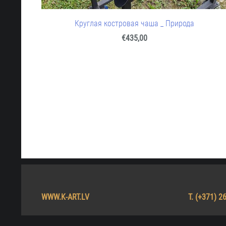
Круглая костровая чаша _ Природа
€435,00
WWW.K-ART.LV T. (