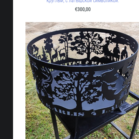
круглый, с латышской символикой.
€300,00