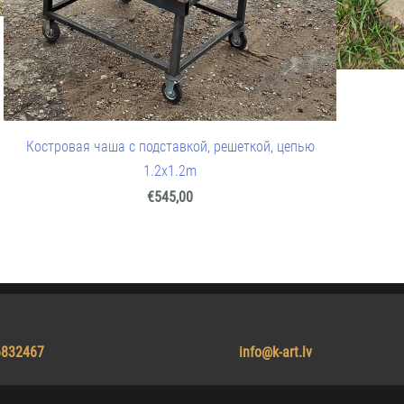
Костровая чаша с подставкой, решеткой, цепью
1.2x1.2m
€545,00
+371) 26832467
info@k-art.lv