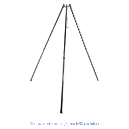
Statīvs saliekams pārgājienu h-90 cm futrālī