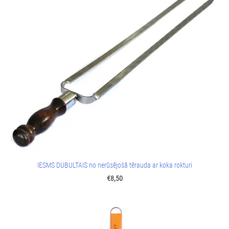
IESMS DUBULTAIS no nerūsējošā tērauda ar koka rokturi
€8,50