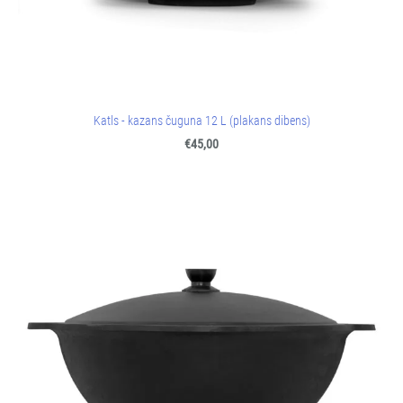
Katls - kazans čuguna 12 L (plakans dibens)
€45,00