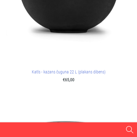
Katls - kazans čuguna 22 L (plakans dibens)
€65,00