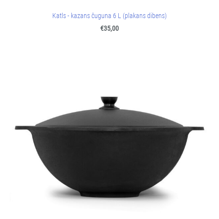
Katls - kazans čuguna 6 L (plakans dibens)
€35,00