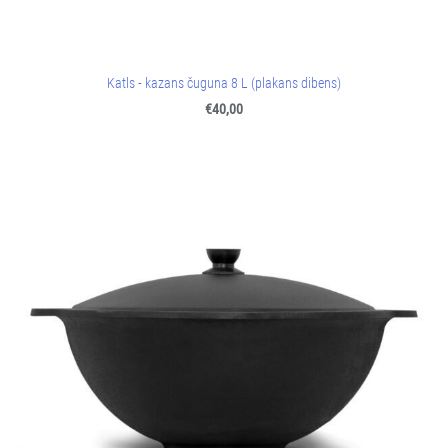
Katls - kazans čuguna 8 L (plakans dibens)
€40,00