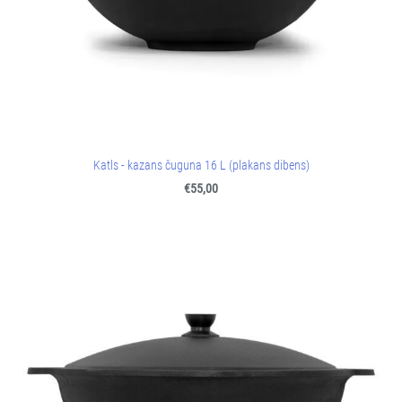
Katls - kazans čuguna 16 L (plakans dibens)
€55,00