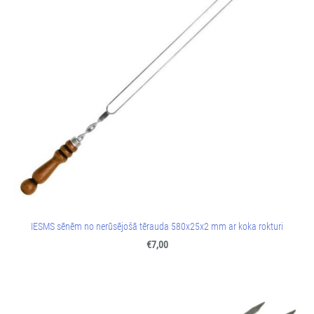
IESMS sēnēm no nerūsējošā tērauda 580x25x2 mm ar koka rokturi
€7,00