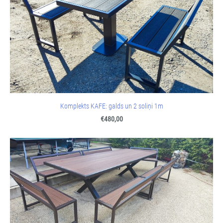
Komplekts KAFE: galds un 2 soliņi 1m
€480,00