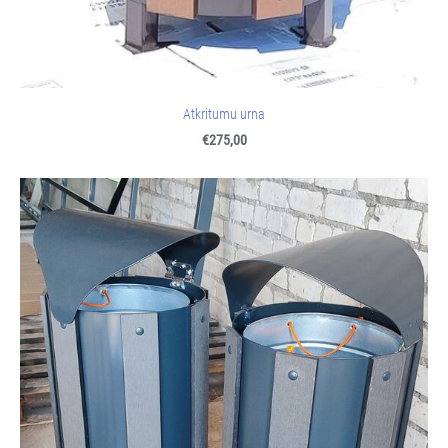
Atkritumu urna
€275,00