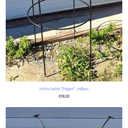
Krūmu balsts "Elegant", vidējais
€38,00