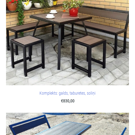
Komplekts: galds, taburetes, soliņi
€830,00