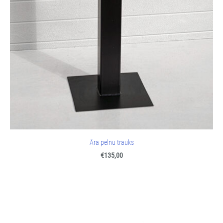
Āra pelnu trauks
€135,00