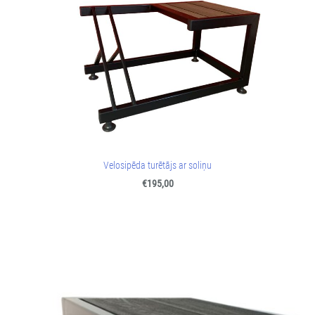
Velosipēda turētājs ar soliņu
€195,00