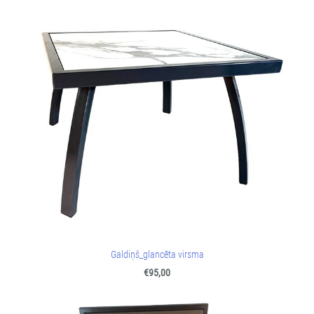
Galdiņš_glancēta virsma
€95,00