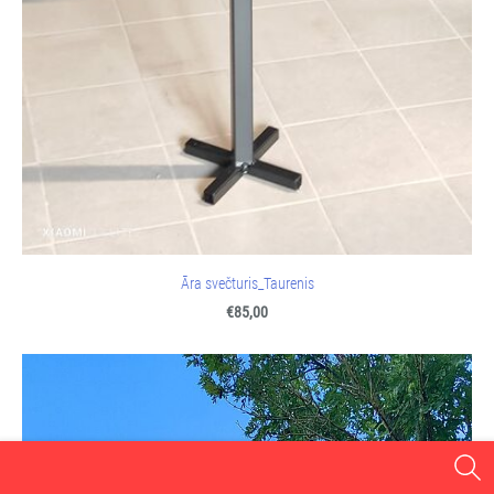
Āra svečturis_Taurenis
€85,00