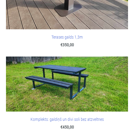
Terases galds 1,3m
€350,00
Komplekts: galdiņš un divi soli bez atzveltnes
€450,00