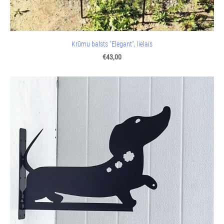
Krūmu balsts "Elegant", lielais
€43,00