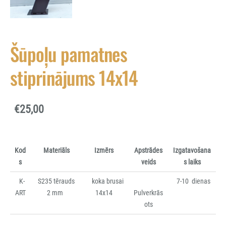
Šūpoļu pamatnes
stiprinājums 14x14
€25,00
Kod
Materiāls
Izmērs
Apstrādes
Izgatavošana
s
veids
s laiks
K-
S235 tērauds
koka brusai
7-10 dienas
ART
2 mm
14x14
Pulverkrās
ots