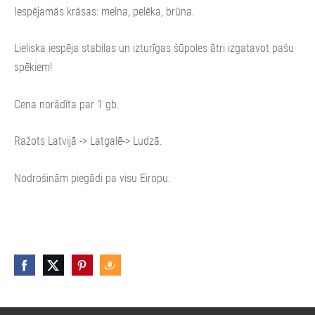
Iespējamās krāsas: melna, pelēka, brūna.
Lieliska iespēja stabilas un izturīgas šūpoles ātri izgatavot pašu
spēkiem!
Cena norādīta par 1 gb.
Ražots Latvijā -> Latgalē-> Ludzā.
Nodrošinām piegādi pa visu Eiropu.