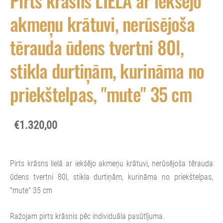
Pirts krāsns LIELĀ ar iekšējo
akmeņu krātuvi, nerūsējoša
tērauda ūdens tvertni 80l,
stikla durtiņām, kurināma no
priekštelpas, "mute" 35 cm
€1.320,00
Pirts krāsns lielā ar iekšējo akmeņu krātuvi, nerūsējoša tērauda
ūdens tvertni 80l, stikla durtiņām, kurināma no priekštelpas,
"mute" 35 cm
Ražojam pirts krāsnis pēc individuāla pasūtījuma.