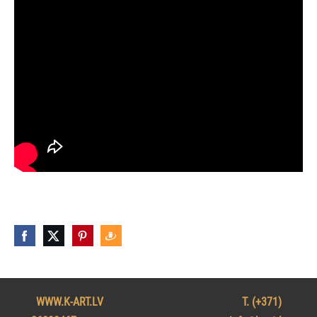
WWW.K-ART.LV T. (+371)