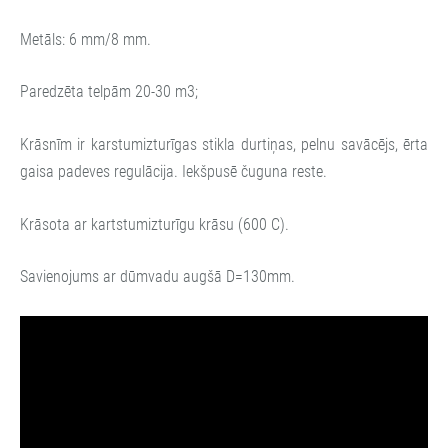
Metāls: 6 mm/8 mm.
Paredzēta telpām 20-30 m3;
Krāsnīm ir karstumizturīgas stikla durtiņas, pelnu savācējs, ērta
gaisa padeves regulācija. Iekšpusē čuguna reste.
Krāsota ar kartstumizturīgu krāsu (600 C).
Savienojums ar dūmvadu augšā D=130mm.