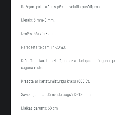
Ražojam pirts krāsnis pēc individuāla pasūtījuma.
Metāls: 6 mm/8 mm.
Izmērs: 56x70x82 cm
Paredzēta telpām 14-20m3;
Krāsnīm ir karstumizturīgas stikla durtiņas no čuguna, p
čuguna reste.
Krāsota ar kartstumizturīgu krāsu (600 C).
Savienojums ar dūmvadu augšā D=130mm.
Malkas garums: 68 cm