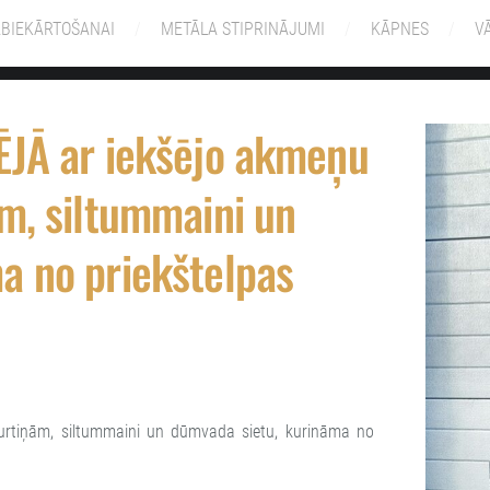
ABIEKĀRTOŠANAI
METĀLA STIPRINĀJUMI
KĀPNES
V
ĒJĀ ar iekšējo akmeņu
m, siltummaini un
a no priekštelpas
durtiņām, siltummaini un dūmvada sietu, kurināma no