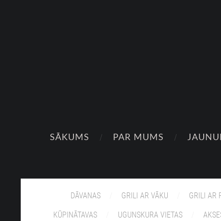
SĀKUMS
PAR MUMS
JAUNU
DĀVANAS
GRILI AR VĀKU
GRILI AR
KŪPINĀTAVAS
UGUNSKURA VIETAS
AKSE