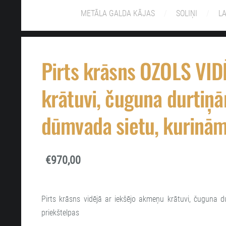
METĀLA GALDA KĀJAS
SOLIŅI
L
Pirts krāsns OZOLS VID
krātuvi, čuguna durtiņā
dūmvada sietu, kurinām
€970,00
Pirts krāsns vidējā ar iekšējo akmeņu krātuvi, čuguna 
priekštelpas