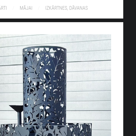
ĀRTI
MĀJAI
IZKĀRTNES, DĀVANAS