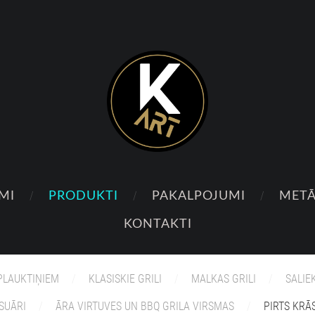
MI
PRODUKTI
PAKALPOJUMI
METĀ
KONTAKTI
 PLAUKTIŅIEM
KLASISKIE GRILI
MALKAS GRILI
SALIE
SUĀRI
ĀRA VIRTUVES UN BBQ GRILA VIRSMAS
PIRTS KRĀ