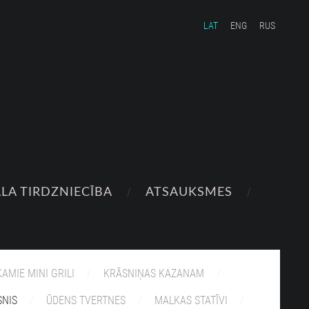
LAT
ENG
RUS
LA TIRDZNIECĪBA
ATSAUKSMES
KAMIE MINI GRILI
KRĀSNIŅAS KAZANAM
SNIS
ŪDENS TVERTNES
MALKAS STATĪVI