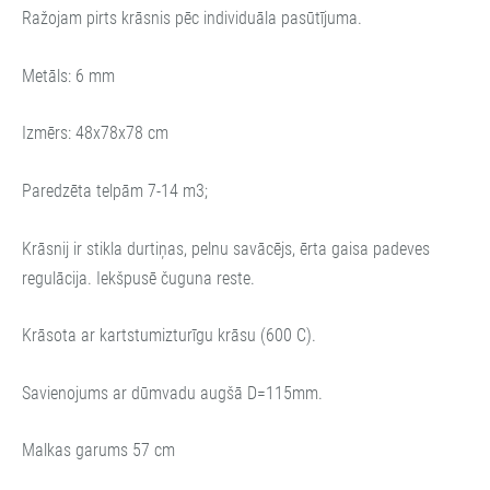
Ražojam pirts krāsnis pēc individuāla pasūtījuma.
Metāls: 6 mm
Izmērs: 48x78x78 cm
Paredzēta telpām 7-14 m3;
Krāsnij ir stikla durtiņas, pelnu savācējs, ērta gaisa padeves
regulācija. Iekšpusē čuguna reste.
Krāsota ar kartstumizturīgu krāsu (600 C).
Savienojums ar dūmvadu augšā D=115mm.
Malkas garums 57 cm