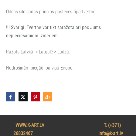
Ūdens sildīšanas princips pašteces tipa tvertnē.
!!! Svarīgi. Tvertne var tikt saražota arī pēc Jums
nepieciešamiem izmēriem.
Ražots Latvijā -> Latgalē-> Ludzā.
Nodrošinām piegādi pa visu Eiropu.
WWW.K-ART.LV T. (+371)
26832467
info@k-art.lv