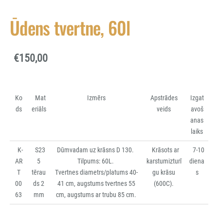
Ūdens tvertne, 60l
€150,00
Ko
Mat
Izmērs
Apstrādes
Izgat
ds
eriāls
veids
avoš
anas
laiks
K-
S23
Dūmvadam uz krāsns D 130.
Krāsots ar
7-10
AR
5
Tilpums: 60L.
karstumizturī
diena
T
tērau
Tvertnes diametrs/platums 40-
gu krāsu
s
00
ds
2
41 cm,
augstums tvertnes 55
(600C).
63
mm
cm,
augstums ar trubu 85 cm.